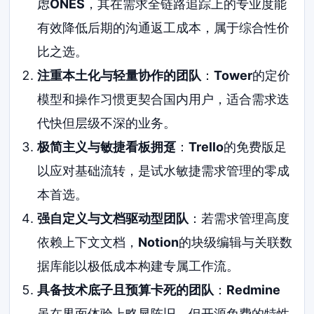
虑
ONES
，其在需求全链路追踪上的专业度能
有效降低后期的沟通返工成本，属于综合性价
比之选。
注重本土化与轻量协作的团队
：
Tower
的定价
模型和操作习惯更契合国内用户，适合需求迭
代快但层级不深的业务。
极简主义与敏捷看板拥趸
：
Trello
的免费版足
以应对基础流转，是试水敏捷需求管理的零成
本首选。
强自定义与文档驱动型团队
：若需求管理高度
依赖上下文文档，
Notion
的块级编辑与关联数
据库能以极低成本构建专属工作流。
具备技术底子且预算卡死的团队
：
Redmine
虽在界面体验上略显陈旧，但开源免费的特性