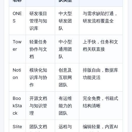
ONE
研发项目
中大型
与需求缺陷打通，
S
管理与知
研发团
研发流程覆盖全
识库
队
Tow
轻量任务
中小型
上手快，任务和文
er
协作与文
通用团
档关联直接
档
队
Noti
模块化知
创意及
排版自由，数据库
on
识库与协
互联网
功能灵活
作
团队
Boo
开源文档
有运维
完全免费，书籍式
kSta
与知识管
能力的
结构清晰
ck
理
团队
Slite
团队文档
远程与
编辑轻量，内置AI