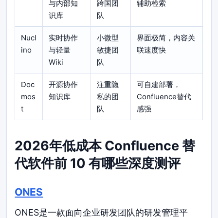
与内部知
跨国团
辅助检索
识库
队
Nucl
实时协作
小微型
界面极简，内容关
ino
与轻量
敏捷团
联速度快
Wiki
队
Doc
开源协作
注重隐
可自建部署，
mos
知识库
私的团
Confluence替代
t
队
感强
2026年低成本 Confluence 替
代软件前 10 有哪些深度测评
ONES
ONES是一款面向企业研发团队的研发管理平