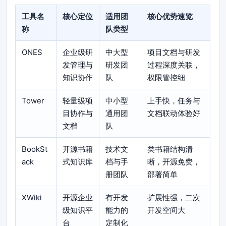
工具名
核心定位
适用团
核心优势速览
称
队类型
ONES
企业级研
中大型
项目文档与研发
发管理与
研发团
过程深度关联，
知识协作
队
权限管控细
Tower
轻量级项
中小型
上手快，任务与
目协作与
通用团
文档联动体验好
文档
队
BookSt
开源书籍
技术文
类书籍结构清
ack
式知识库
档与手
晰，开源免费，
册团队
部署简单
XWiki
开源企业
有开发
扩展性强，二次
级知识平
能力的
开发空间大
台
定制化