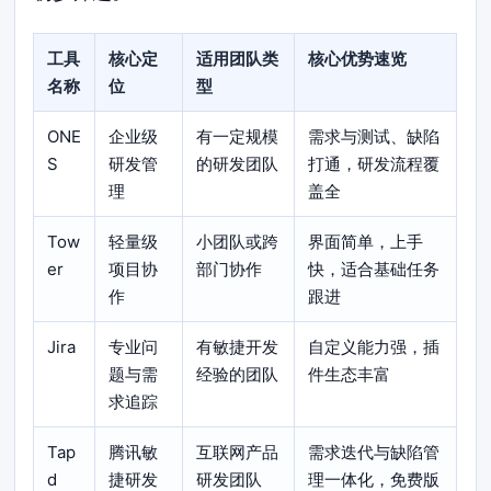
工具
核心定
适用团队类
核心优势速览
名称
位
型
ONE
企业级
有一定规模
需求与测试、缺陷
S
研发管
的研发团队
打通，研发流程覆
理
盖全
Tow
轻量级
小团队或跨
界面简单，上手
er
项目协
部门协作
快，适合基础任务
作
跟进
Jira
专业问
有敏捷开发
自定义能力强，插
题与需
经验的团队
件生态丰富
求追踪
Tap
腾讯敏
互联网产品
需求迭代与缺陷管
d
捷研发
研发团队
理一体化，免费版