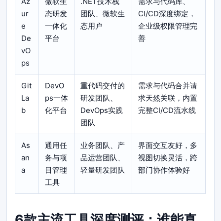
Az
微软生
.NET技术栈
需求与代码库、
ur
态研发
团队、微软生
CI/CD深度绑定，
e
一体化
态用户
企业级权限管理完
De
平台
善
vO
ps
Git
DevO
重代码交付的
需求与代码合并请
La
ps一体
研发团队、
求天然关联，内置
b
化平台
DevOps实践
完整CI/CD流水线
团队
As
通用任
业务团队、产
界面交互友好，多
an
务与项
品运营团队、
视图切换灵活，跨
a
目管理
轻量研发团队
部门协作体验好
工具
6款主流工具深度测评：谁能真