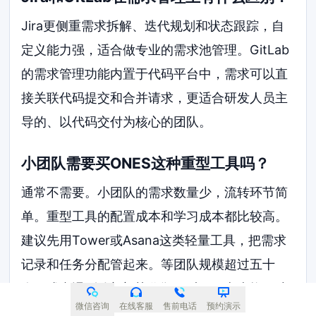
Jira更侧重需求拆解、迭代规划和状态跟踪，自
定义能力强，适合做专业的需求池管理。GitLab
的需求管理功能内置于代码平台中，需求可以直
接关联代码提交和合并请求，更适合研发人员主
导的、以代码交付为核心的团队。
小团队需要买ONES这种重型工具吗？
通常不需要。小团队的需求数量少，流转环节简
单。重型工具的配置成本和学习成本都比较高。
建议先用Tower或Asana这类轻量工具，把需求
记录和任务分配管起来。等团队规模超过五十
人，或者遇到跨部门协作瓶颈时，再考虑换用功
微信咨询
在线客服
售前电话
预约演示
能更全面的平台。