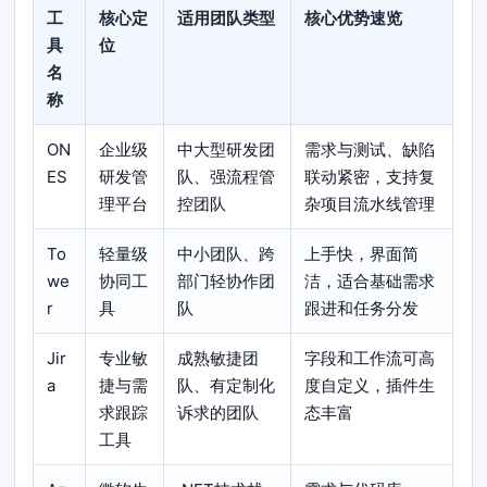
工
核心定
适用团队类型
核心优势速览
具
位
名
称
ON
企业级
中大型研发团
需求与测试、缺陷
ES
研发管
队、强流程管
联动紧密，支持复
理平台
控团队
杂项目流水线管理
To
轻量级
中小团队、跨
上手快，界面简
we
协同工
部门轻协作团
洁，适合基础需求
r
具
队
跟进和任务分发
Jir
专业敏
成熟敏捷团
字段和工作流可高
a
捷与需
队、有定制化
度自定义，插件生
求跟踪
诉求的团队
态丰富
工具