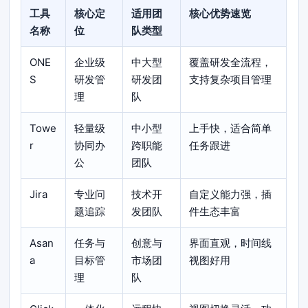
工具
核心定
适用团
核心优势速览
名称
位
队类型
ONE
企业级
中大型
覆盖研发全流程，
S
研发管
研发团
支持复杂项目管理
理
队
Towe
轻量级
中小型
上手快，适合简单
r
协同办
跨职能
任务跟进
公
团队
Jira
专业问
技术开
自定义能力强，插
题追踪
发团队
件生态丰富
Asan
任务与
创意与
界面直观，时间线
a
目标管
市场团
视图好用
理
队