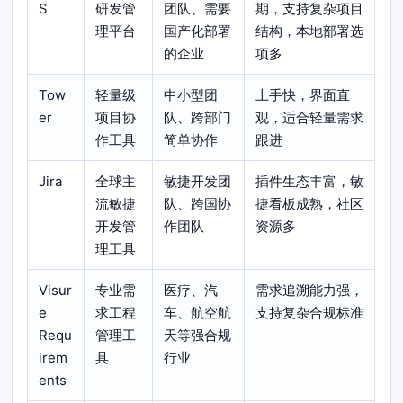
S
研发管
团队、需要
期，支持复杂项目
理平台
国产化部署
结构，本地部署选
的企业
项多
Tow
轻量级
中小型团
上手快，界面直
er
项目协
队、跨部门
观，适合轻量需求
作工具
简单协作
跟进
Jira
全球主
敏捷开发团
插件生态丰富，敏
流敏捷
队、跨国协
捷看板成熟，社区
开发管
作团队
资源多
理工具
Visur
专业需
医疗、汽
需求追溯能力强，
e
求工程
车、航空航
支持复杂合规标准
Requ
管理工
天等强合规
irem
具
行业
ents