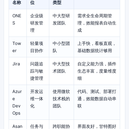
名称
位
类型
ONE
企业级
中大型研
需求全生命周期管
S
研发管
发团队
理，效能报表自动生
理
成
Tow
轻量项
中小型团
上手快，看板直观，
er
目协作
队
基础数据统计够用
Jira
问题追
中大型技
自定义能力强，插件
踪与敏
术团队
生态丰富，度量维度
捷管理
细
Azur
开发运
使用微软
代码、测试、部署打
e
维一体
技术栈的
通，效能数据自动串
Dev
化
团队
联
Ops
Asan
任务与
跨职能协
界面友好，甘特图好