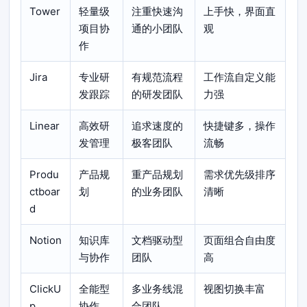
Tower
轻量级
注重快速沟
上手快，界面直
项目协
通的小团队
观
作
Jira
专业研
有规范流程
工作流自定义能
发跟踪
的研发团队
力强
Linear
高效研
追求速度的
快捷键多，操作
发管理
极客团队
流畅
Produ
产品规
重产品规划
需求优先级排序
ctboar
划
的业务团队
清晰
d
Notion
知识库
文档驱动型
页面组合自由度
与协作
团队
高
ClickU
全能型
多业务线混
视图切换丰富
p
协作
合团队