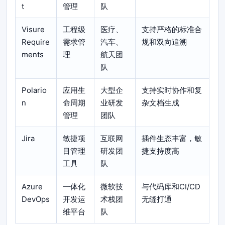
t
管理
队
Visure
工程级
医疗、
支持严格的标准合
Require
需求管
汽车、
规和双向追溯
ments
理
航天团
队
Polario
应用生
大型企
支持实时协作和复
n
命周期
业研发
杂文档生成
管理
团队
Jira
敏捷项
互联网
插件生态丰富，敏
目管理
研发团
捷支持度高
工具
队
Azure
一体化
微软技
与代码库和CI/CD
DevOps
开发运
术栈团
无缝打通
维平台
队