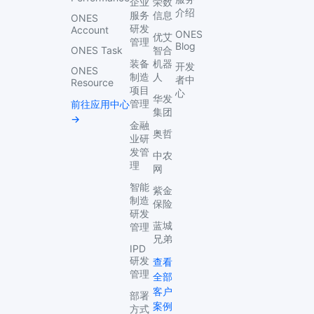
企业
荣数
介绍
服务
信息
ONES
研发
Account
ONES
优艾
管理
Blog
ONES Task
智合
装备
机器
开发
ONES
制造
人
者中
Resource
项目
心
华发
管理
前往应用中心
集团
→
金融
奥哲
业研
发管
中农
理
网
智能
紫金
制造
保险
研发
蓝城
管理
兄弟
IPD
研发
查看
管理
全部
客户
部署
案例
方式