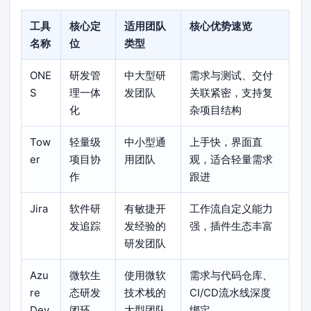
工具
核心定
适用团队
核心优势速览
名称
位
类型
ONE
研发管
中大型研
需求与测试、交付
S
理一体
发团队
关联紧密，支持复
化
杂项目结构
Tow
轻量级
中小型通
上手快，界面直
er
项目协
用团队
观，适合轻量需求
作
跟进
Jira
软件研
有敏捷开
工作流自定义能力
发追踪
发经验的
强，插件生态丰富
研发团队
Azu
微软生
使用微软
需求与代码仓库、
re
态研发
技术栈的
CI/CD流水线深度
Dev
闭环
大型团队
绑定