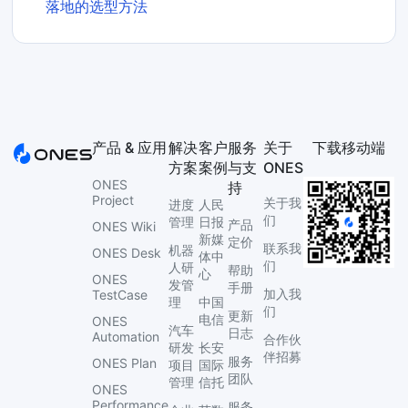
落地的选型方法
产品 & 应用
解决
客户
服务
关于
下载移动端
方案
案例
与支
ONES
ONES
持
Project
关于我
进度
人民
们
管理
日报
产品
ONES Wiki
新媒
定价
联系我
机器
ONES Desk
体中
们
人研
帮助
心
ONES
发管
手册
加入我
TestCase
理
中国
们
更新
电信
ONES
汽车
日志
Automation
合作伙
研发
长安
伴招募
服务
ONES Plan
项目
国际
团队
管理
信托
ONES
Performance
服务