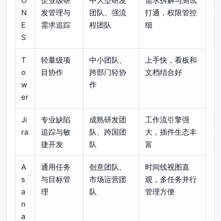
O
企业级研
中大型研发
需求拆解与测试
N
发管理与
团队、强流
打通，权限管控
E
需求追踪
程团队
细
S
T
轻量级项
中小团队、
上手快，看板和
o
目协作
跨部门轻协
文档结合好
w
作
er
Ji
专业缺陷
成熟研发团
工作流引擎强
ra
追踪与敏
队、跨国团
大，插件生态丰
捷开发
队
富
A
通用任务
创意团队、
时间线视图直
s
与目标管
市场运营团
观，多任务并行
a
理
队
管理方便
n
a