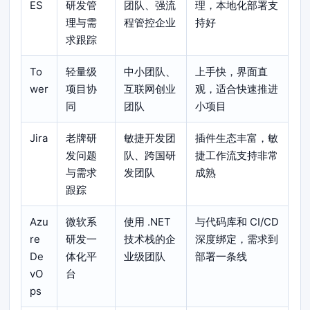
ES
研发管
团队、强流
理，本地化部署支
理与需
程管控企业
持好
求跟踪
To
轻量级
中小团队、
上手快，界面直
wer
项目协
互联网创业
观，适合快速推进
同
团队
小项目
Jira
老牌研
敏捷开发团
插件生态丰富，敏
发问题
队、跨国研
捷工作流支持非常
与需求
发团队
成熟
跟踪
Azu
微软系
使用 .NET
与代码库和 CI/CD
re
研发一
技术栈的企
深度绑定，需求到
De
体化平
业级团队
部署一条线
vO
台
ps