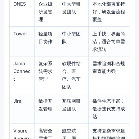
ONES
企业级
中大型研
本地化部署支持
研发管
发团队
好，研发全流程
理
覆盖
Tower
轻量项
中小型团
上手快，界面简
目协作
队
洁，适合简单需
求流转
Jama
复杂系
软硬件结
需求追溯和合规
Connec
统需求
合、医
审查能力强
t
管理
疗、汽车
团队
Jira
敏捷开
互联网研
插件生态丰富，
发管理
发团队
敏捷迭代支持成
熟
Visure
高安全
航空航
支持复杂需求建
Require
需求工
天、国
模和端到端追溯