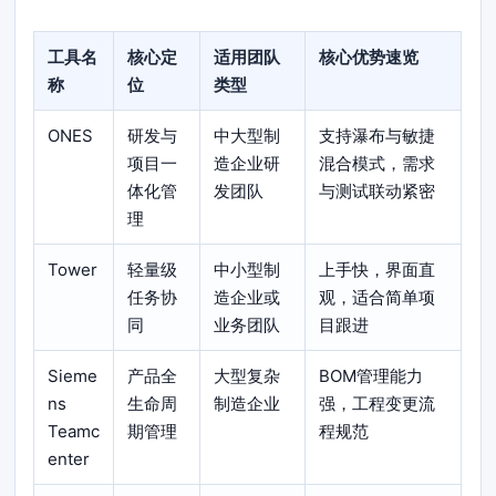
工具名
核心定
适用团队
核心优势速览
称
位
类型
ONES
研发与
中大型制
支持瀑布与敏捷
项目一
造企业研
混合模式，需求
体化管
发团队
与测试联动紧密
理
Tower
轻量级
中小型制
上手快，界面直
任务协
造企业或
观，适合简单项
同
业务团队
目跟进
Sieme
产品全
大型复杂
BOM管理能力
ns
生命周
制造企业
强，工程变更流
Teamc
期管理
程规范
enter