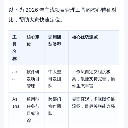
以下为 2026 年主流项目管理工具的核心特征对
比，帮助大家快速定位。
工
核心定
适用团
核心优势速览
具
位
队类型
名
称
Jir
软件研
中大型
工作流自定义程度极
a
发项目
研发团
高，敏捷支持完善，插
管理
队
件生态丰富
As
通用型
跨部门
界面直观，多视图切换
ana
任务与
协作团
流畅，目标关联能力强
目标追
队
踪