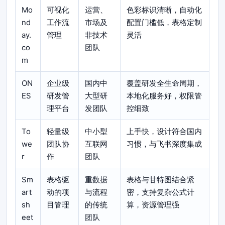
Mo
可视化
运营、
色彩标识清晰，自动化
nd
工作流
市场及
配置门槛低，表格定制
ay.
管理
非技术
灵活
co
团队
m
ON
企业级
国内中
覆盖研发全生命周期，
ES
研发管
大型研
本地化服务好，权限管
理平台
发团队
控细致
To
轻量级
中小型
上手快，设计符合国内
we
团队协
互联网
习惯，与飞书深度集成
r
作
团队
Sm
表格驱
重数据
表格与甘特图结合紧
art
动的项
与流程
密，支持复杂公式计
sh
目管理
的传统
算，资源管理强
eet
团队