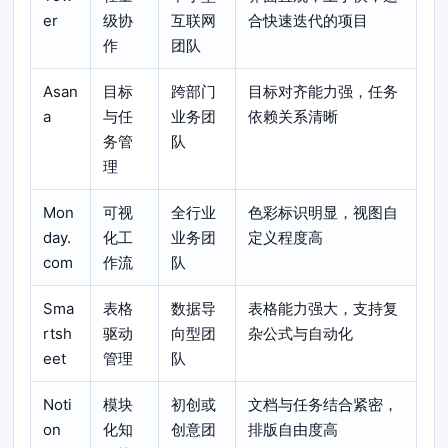
er
级协
互联网
合快速迭代的项目
作
团队
Asan
目标
跨部门
目标对齐能力强，任务
a
与任
业务团
依赖关系清晰
务管
队
理
Mon
可视
全行业
色彩标识明显，视图自
day.
化工
业务团
定义程度高
com
作流
队
Sma
表格
数据导
表格能力强大，支持复
rtsh
驱动
向型团
杂公式与自动化
eet
管理
队
Noti
模块
初创或
文档与任务结合紧密，
on
化知
创意团
排版自由度高