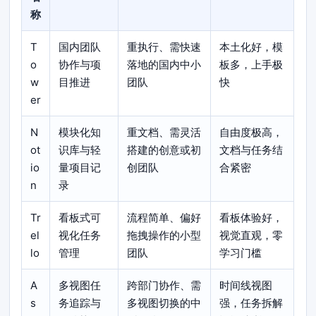
称
T
国内团队
重执行、需快速
本土化好，模
o
协作与项
落地的国内中小
板多，上手极
w
目推进
团队
快
er
N
模块化知
重文档、需灵活
自由度极高，
ot
识库与轻
搭建的创意或初
文档与任务结
io
量项目记
创团队
合紧密
n
录
Tr
看板式可
流程简单、偏好
看板体验好，
el
视化任务
拖拽操作的小型
视觉直观，零
lo
管理
团队
学习门槛
A
多视图任
跨部门协作、需
时间线视图
s
务追踪与
多视图切换的中
强，任务拆解