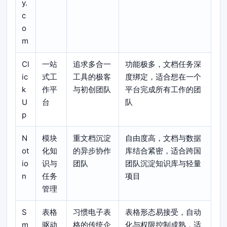
y.
c
o
m
Cl
一站
追求多合一
功能极多，文档任务深
ic
式工
工具的极客
度绑定，适合想在一个
k
作平
与初创团队
平台完成所有工作的团
U
台
队
p
N
模块
重文档沉淀
自由度高，文档与数据
ot
化知
的异步协作
库结合紧密，适合跨国
io
识与
团队
团队沉淀知识库与轻量
n
任务
项目
管理
S
表格
习惯电子表
表格形态易接受，自动
m
驱动
格的传统企
化与权限控制成熟，适