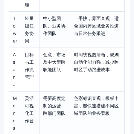
理
T
轻量
中小型团
上手快，界面直观，适
o
级任
队、业务协
合国内跨区域业务推进
w
务协
作团队
与日常任务跟进
er
同
A
目标
创意、市场
时间线视图清晰，规则
s
与工
及中大型跨
自动化能力强，减少跨
a
作流
职能团队
时区手动跟进成本
n
管理
a
M
灵活
需要高度定
色彩标识直观，模板丰
o
可视
制的运营、
富，能快速搭建不同区
n
化工
跨部门团队
域团队的业务看板
d
作台
a