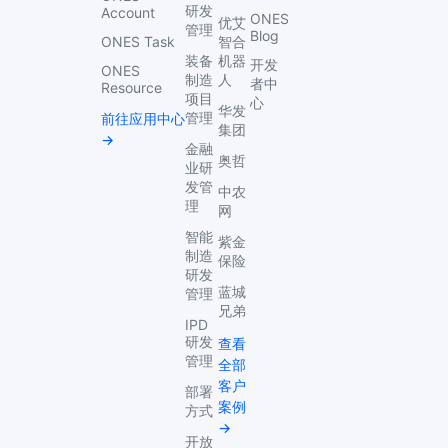
研发
Account
ONES
优艾
管理
Blog
ONES Task
智合
装备
机器
开发
ONES
制造
人
者中
Resource
项目
心
华发
管理
前往应用中心
集团
→
金融
奥哲
业研
发管
中农
理
网
智能
紫金
制造
保险
研发
蓝城
管理
兄弟
IPD
研发
查看
管理
全部
客户
部署
案例
方式
→
开放