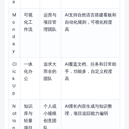
a
M
可视
运营与
AI支持自然语言搭建看板和
o
化工
项目管
自动化规则，可视化程度
n
作流
理团队
高
d
a
y
Cl
一体
追求大
AI覆盖文档、任务和日常助
ic
化办
而全的
手，功能多，自定义程度
k
公
团队
高
U
p
N
知识
个人或
AI擅长内容生成与知识整
ot
库与
小规模
理，项目追踪能力偏弱
io
轻量
创意团
n
项目
队