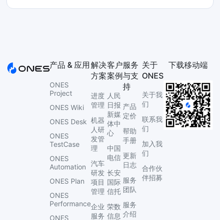
产品 & 应用
解决
客户
服务
关于
下载移动端
方案
案例
与支
ONES
ONES
持
Project
关于我
进度
人民
们
管理
日报
产品
ONES Wiki
新媒
定价
联系我
机器
ONES Desk
体中
们
人研
帮助
心
ONES
发管
手册
加入我
TestCase
理
中国
们
更新
电信
ONES
汽车
日志
Automation
合作伙
研发
长安
伴招募
服务
ONES Plan
项目
国际
团队
管理
信托
ONES
Performance
服务
企业
荣数
介绍
服务
信息
ONES