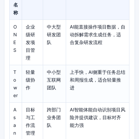
名
称
O
企业
中大型
AI能直接操作项目数据，自
N
级研
研发团
动拆解需求生成任务，适
E
发项
队
合复杂研发流程
S
目管
理
T
轻量
中小型
上手快，AI侧重于任务总结
o
级协
互联网
和周报生成，适合轻量推
w
作
团队
进
er
A
目标
跨部门
AI智能体能自动识别项目风
s
与工
业务团
险并提供建议，目标对齐
a
作流
队
能力强
n
管理