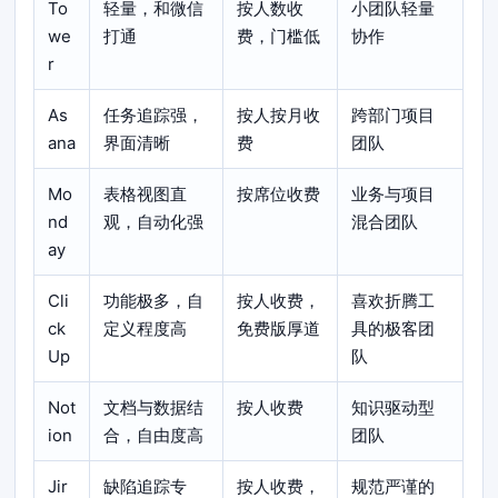
To
轻量，和微信
按人数收
小团队轻量
we
打通
费，门槛低
协作
r
As
任务追踪强，
按人按月收
跨部门项目
ana
界面清晰
费
团队
Mo
表格视图直
按席位收费
业务与项目
nd
观，自动化强
混合团队
ay
Cli
功能极多，自
按人收费，
喜欢折腾工
ck
定义程度高
免费版厚道
具的极客团
Up
队
Not
文档与数据结
按人收费
知识驱动型
ion
合，自由度高
团队
Jir
缺陷追踪专
按人收费，
规范严谨的