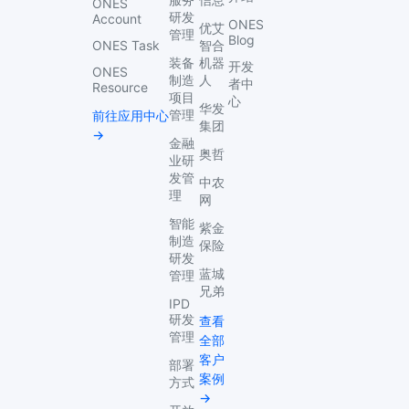
ONES
研发
Account
ONES
优艾
管理
Blog
ONES Task
智合
装备
机器
开发
ONES
制造
人
者中
Resource
项目
心
华发
管理
前往应用中心
集团
→
金融
奥哲
业研
发管
中农
理
网
智能
紫金
制造
保险
研发
蓝城
管理
兄弟
IPD
研发
查看
管理
全部
客户
部署
案例
方式
→