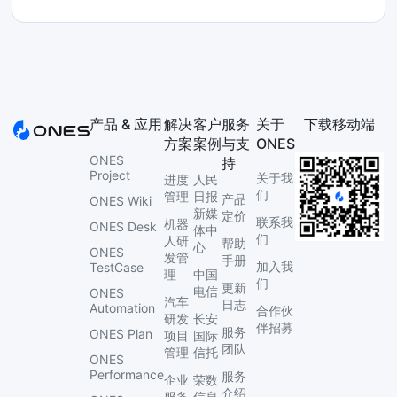
产品 & 应用
解决
客户
服务
关于
下载移动端
方案
案例
与支
ONES
ONES
持
Project
关于我
进度
人民
们
管理
日报
产品
ONES Wiki
新媒
定价
联系我
机器
ONES Desk
体中
们
人研
帮助
心
ONES
发管
手册
加入我
TestCase
理
中国
们
更新
电信
ONES
汽车
日志
Automation
合作伙
研发
长安
伴招募
服务
ONES Plan
项目
国际
团队
管理
信托
ONES
Performance
服务
企业
荣数
介绍
服务
信息