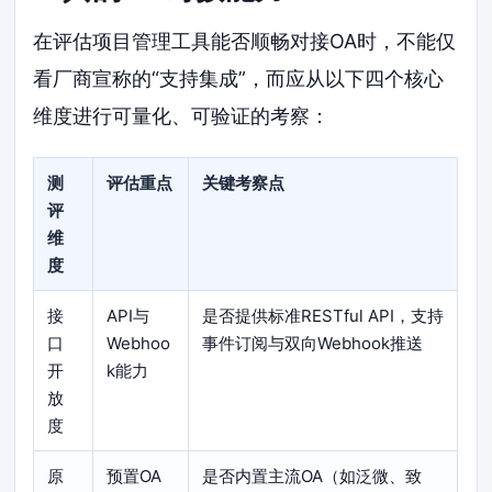
在评估项目管理工具能否顺畅对接OA时，不能仅
看厂商宣称的“支持集成”，而应从以下四个核心
维度进行可量化、可验证的考察：
测
评估重点
关键考察点
评
维
度
接
API与
是否提供标准RESTful API，支持
口
Webhoo
事件订阅与双向Webhook推送
开
k能力
放
度
原
预置OA
是否内置主流OA（如泛微、致