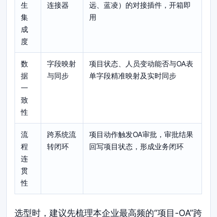
生
连接器
远、蓝凌）的对接插件，开箱即
集
用
成
度
数
字段映射
项目状态、人员变动能否与OA表
据
与同步
单字段精准映射及实时同步
一
致
性
流
跨系统流
项目动作触发OA审批，审批结果
程
转闭环
回写项目状态，形成业务闭环
连
贯
性
选型时，建议先梳理本企业最高频的“项目-OA”跨