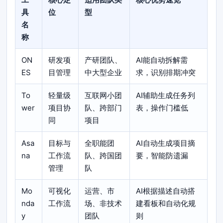
具
位
型
名
称
ON
研发项
产研团队、
AI能自动拆解需
ES
目管理
中大型企业
求，识别排期冲突
To
轻量级
互联网小团
AI辅助生成任务列
wer
项目协
队、跨部门
表，操作门槛低
同
项目
Asa
目标与
全职能团
AI自动生成项目摘
na
工作流
队、跨国团
要，智能防遗漏
管理
队
Mo
可视化
运营、市
AI根据描述自动搭
nda
工作流
场、非技术
建看板和自动化规
y
团队
则