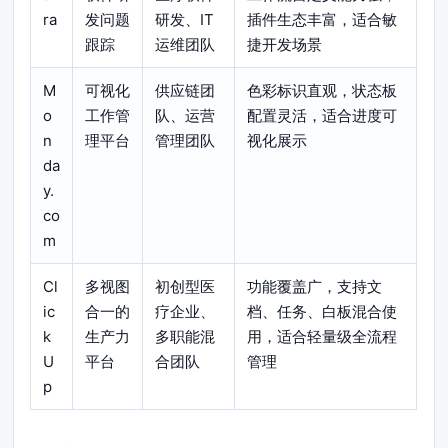
ra
发问题
研发、IT
插件生态丰富，适合敏
跟踪
运维团队
捷开发场景
M
可视化
供应链团
色彩标识直观，状态板
o
工作管
队、运营
配置灵活，适合进度可
n
理平台
管理团队
视化展示
da
y.
co
m
Cl
多视图
初创型医
功能覆盖广，支持文
ic
合一的
疗企业、
档、任务、白板混合使
k
生产力
多职能混
用，适合轻量级全流程
U
平台
合团队
管理
p