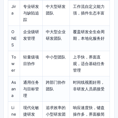
Jir
专业研发
中大型研发
工作流自定义能力
a
与缺陷追
团队
强，插件生态丰富
踪
O
企业级研
中大型企业
覆盖研发全生命周
NE
发管理
研发团队
期，本地化服务好
S
To
轻量级项
中小型团队
上手快，界面直
w
目协作
观，适合基础任务
er
管理
As
通用任务
跨部门协作
时间线视图好用，
an
与目标管
团队
非研发人员易接受
a
理
Li
现代化敏
追求效率的
响应速度快，键盘
ne
捷研发
小型研发团
操作多，界面极简