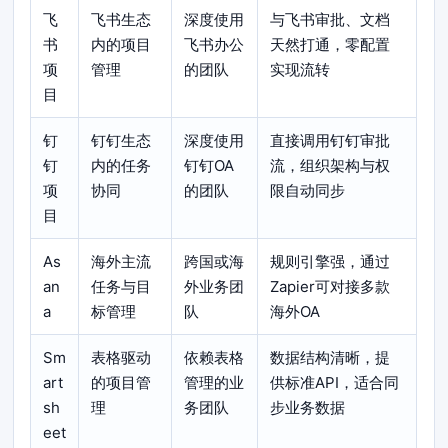
飞
飞书生态
深度使用
与飞书审批、文档
书
内的项目
飞书办公
天然打通，零配置
项
管理
的团队
实现流转
目
钉
钉钉生态
深度使用
直接调用钉钉审批
钉
内的任务
钉钉OA
流，组织架构与权
项
协同
的团队
限自动同步
目
As
海外主流
跨国或海
规则引擎强，通过
an
任务与目
外业务团
Zapier可对接多款
a
标管理
队
海外OA
Sm
表格驱动
依赖表格
数据结构清晰，提
art
的项目管
管理的业
供标准API，适合同
sh
理
务团队
步业务数据
eet