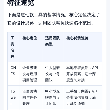
特征速览
下面是这七款工具的基本情况。核心定位决定了
它的设计思路，适用团队帮你快速缩小范围。
工
核心定位
适用团队
核心优势速览
具
类型
名
称
ON
企业级研
中大型研
本地部署灵活，API
ES
发与通用
发与业务
开放度高，适合深
项目管理
团队
度定制对接
To
轻量级协
中小型互
上手快，内置钉钉/
we
同与任务
联网与设
企业微信集成，满
r
管理
计团队
足基础通知