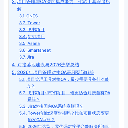
项目管理与OA深度集成能力：七款工具深度拆
解
ONES
Tower
飞书项目
钉钉项目
Asana
Smartsheet
Jira
对接落地建议与2026选型总结
2026年项目管理对接OA高频疑问解答
项目管理工具对接OA，最少需要具备什么能
力？
飞书项目和钉钉项目，谁更适合对接自有OA
系统？
Jira对接国内OA系统麻烦吗？
Tower能做深度对接吗？比如项目状态变更
触发OA审批？
2026年选型，零代码对接平台能解决所有问