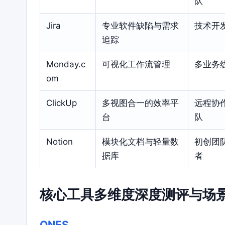
队
Jira
专业软件缺陷与需求
技术开
追踪
Monday.c
可视化工作流管理
多业务
om
ClickUp
多视图合一的效率平
远程协
台
队
Notion
模块化文档与轻量数
初创团
据库
者
核心工具多维度深度测评与场
ONES