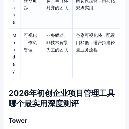
s
任务追
多、重目标
图切换流畅，自动化
a
踪
对齐的团队
规则实用
n
a
M
可视化
业务驱动、
色彩可视化强，配置
o
工作流
非技术背景
门槛低，适合搭建轻
n
管理
为主的团队
量业务流程
d
a
y
2026年初创企业项目管理工具
哪个最实用深度测评
Tower