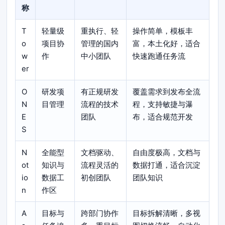
称
T
轻量级
重执行、轻
操作简单，模板丰
o
项目协
管理的国内
富，本土化好，适合
w
作
中小团队
快速跑通任务流
er
O
研发项
有正规研发
覆盖需求到发布全流
N
目管理
流程的技术
程，支持敏捷与瀑
E
团队
布，适合规范开发
S
N
全能型
文档驱动、
自由度极高，文档与
ot
知识与
流程灵活的
数据打通，适合沉淀
io
数据工
初创团队
团队知识
n
作区
A
目标与
跨部门协作
目标拆解清晰，多视