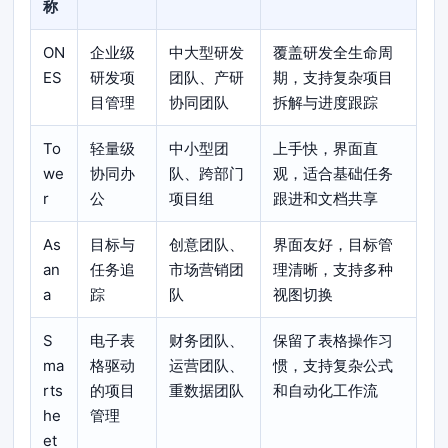
称
ON
企业级
中大型研发
覆盖研发全生命周
ES
研发项
团队、产研
期，支持复杂项目
目管理
协同团队
拆解与进度跟踪
To
轻量级
中小型团
上手快，界面直
we
协同办
队、跨部门
观，适合基础任务
r
公
项目组
跟进和文档共享
As
目标与
创意团队、
界面友好，目标管
an
任务追
市场营销团
理清晰，支持多种
a
踪
队
视图切换
S
电子表
财务团队、
保留了表格操作习
ma
格驱动
运营团队、
惯，支持复杂公式
rts
的项目
重数据团队
和自动化工作流
he
管理
et