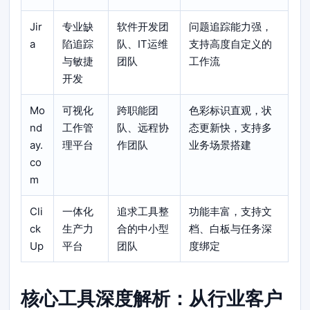
Jir
专业缺
软件开发团
问题追踪能力强，
a
陷追踪
队、IT运维
支持高度自定义的
与敏捷
团队
工作流
开发
Mo
可视化
跨职能团
色彩标识直观，状
nd
工作管
队、远程协
态更新快，支持多
ay.
理平台
作团队
业务场景搭建
co
m
Cli
一体化
追求工具整
功能丰富，支持文
ck
生产力
合的中小型
档、白板与任务深
Up
平台
团队
度绑定
核心工具深度解析：从行业客户