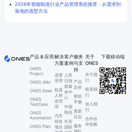
2026年智能制造行业产品管理系统推荐：从需求到
落地的选型方法
产品 & 应用
解决
客户
服务
关于
下载移动端
方案
案例
与支
ONES
ONES
持
Project
关于我
进度
人民
们
管理
日报
产品
ONES Wiki
新媒
定价
联系我
机器
ONES Desk
体中
们
人研
帮助
心
ONES
发管
手册
加入我
TestCase
理
中国
们
更新
电信
ONES
汽车
日志
Automation
合作伙
研发
长安
伴招募
服务
ONES Plan
项目
国际
团队