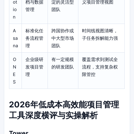
ot
档与数据
淀的灵活型
义项目管理视图
io
管理
团队
n
A
标准化任
跨国协作或
时间线视图清晰，
sa
务流程管
中大型市场
子任务拆解能力强
na
理
团队
O
企业级研
有一定规模
覆盖需求到测试全
N
发项目管
的研发团队
流程，支持复杂权
E
理
限管控
S
2026年低成本高效能项目管理
工具深度横评与实操解析
Tower