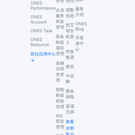
管理
信托
ONES
Performance
服务
企业
荣数
介绍
服务
信息
ONES
研发
Account
ONES
优艾
管理
Blog
ONES Task
智合
装备
机器
开发
ONES
制造
人
者中
Resource
项目
心
华发
管理
前往应用中心
集团
→
金融
奥哲
业研
发管
中农
理
网
智能
紫金
制造
保险
研发
蓝城
管理
兄弟
IPD
研发
查看
管理
全部
客户