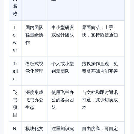
名
称
T
国内团队
中小型研发
界面简洁，上手
o
轻量级协
或设计团队
快，支持微信通知
w
作
er
Tr
看板式视
个人或小型
拖拽操作直观，免
ell
觉化管理
创意团队
费版基础功能完善
o
飞
深度集成
使用飞书办
与文档和即时通讯
书
飞书办公
公的各类团
打通，减少切换成
项
生态
队
本
目
N
模块化文
注重知识沉
自由度高，可自定