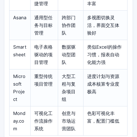
捷管理
丰富
Asana
通用型任
跨部门
多视图切换灵
务与目标
协作团
活，界面交互体
管理
队
验好
Smart
电子表格
数据驱
类似Excel的操作
sheet
驱动的项
动型团
习惯，报表自动
目管理
队
化能力强
Micro
重型传统
大型工
进度计划与资源
soft
项目管理
程与复
成本核算专业度
Proje
杂项目
极高
ct
组
Mond
可视化工
创意与
色彩可视化丰
ay.co
作流操作
市场运
富，配置门槛低
m
系统
营团队