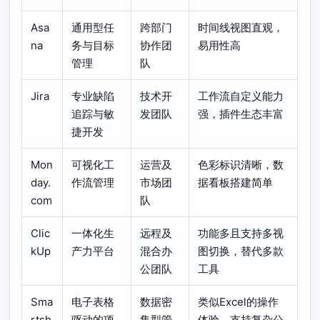
Asa
通用型任
跨部门
时间线视图直观，
na
务与目标
协作团
易用性高
管理
队
Jira
专业缺陷
技术开
工作流自定义能力
追踪与敏
发团队
强，插件生态丰富
捷开发
Mon
可视化工
运营及
色彩标识清晰，数
day.
作流管理
市场团
据看板搭建简单
com
队
Clic
一体化生
远程及
功能多且支持多视
kUp
产力平台
混合办
图切换，替代多款
公团队
工具
Sma
电子表格
数据密
类似Excel的操作
rtsh
驱动的项
集型管
体验，支持复杂公