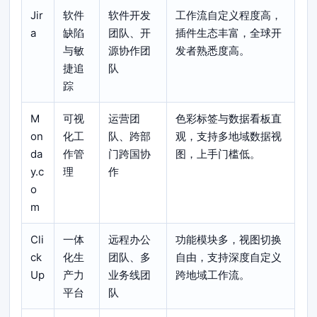
Jir
软件
软件开发
工作流自定义程度高，
a
缺陷
团队、开
插件生态丰富，全球开
与敏
源协作团
发者熟悉度高。
捷追
队
踪
M
可视
运营团
色彩标签与数据看板直
on
化工
队、跨部
观，支持多地域数据视
da
作管
门跨国协
图，上手门槛低。
y.c
理
作
o
m
Cli
一体
远程办公
功能模块多，视图切换
ck
化生
团队、多
自由，支持深度自定义
Up
产力
业务线团
跨地域工作流。
平台
队