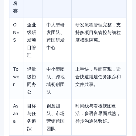
名
称
O
企业
中大型研
研发流程管理完整，支
NE
级研
发团队、
持多项目集管控与细粒
S
发项
跨国研发
度权限隔离。
目管
中心
理
To
轻量
中小型团
上手快，界面直观，适
we
级协
队、跨地
合快速搭建任务跟踪和
r
同办
域初创团
文件共享。
公
队
As
目标
创意团
时间线与看板视图灵
an
与任
队、市场
活，多语言界面成熟，
a
务追
营销跨国
异步沟通体验好。
踪
团队