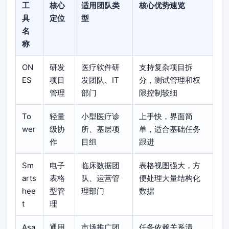
工
核心
适用团队类
核心优势速览
具
定位
型
名
称
ON
研发
医疗软件研
支持复杂项目拆
ES
项目
发团队、IT
分，测试管理和权
管理
部门
限控制较细
To
轻量
小型医疗诊
上手快，界面简
wer
级协
所、基层项
单，适合基础任务
作
目组
跟进
Sm
电子
临床数据团
表格视图强大，方
arts
表格
队、运营管
便处理大量结构化
hee
型管
理部门
数据
t
理
Asa
通用
市场推广团
任务依赖关系清