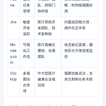
na
任务
队、跨部门
晰，时间线视图好
管理
协作组
用
Jira
敏捷
医疗系统开
问题追踪能力强，
开发
发团队、技
插件生态丰富
追踪
术架构组
Mo
可视
医疗器械注
状态标记直观，颜
nda
化工
册组、合规
色区分方便进度监
y.co
作流
团队
控
m
Clic
多视
中大型医疗
视图切换灵活，支
kUp
图综
健康企业项
持文档和任务关联
合管
目组
理