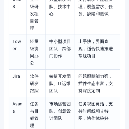
S
级研
队、技术中
理，覆盖需求、任
发项
心
务、缺陷和测试
目管
理
Tow
轻量
中小型项目
上手快，界面直
er
级协
团队、跨部
观，适合快速推进
同办
门协作
常规项目
公
Jira
软件
敏捷开发团
问题跟踪能力强，
研发
队、IT运维
插件生态丰富，支
跟踪
团队
持深度定制
Asan
任务
市场运营团
任务视图灵活，支
a
与目
队、创意设
持时间线和甘特
标管
计团队
图，协作体验好
理