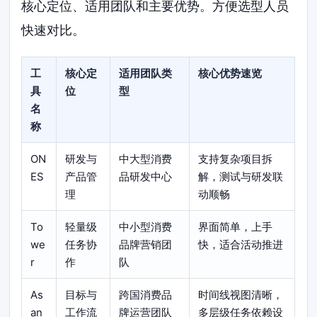
核心定位、适用团队和主要优势。方便选型人员
快速对比。
工
核心定
适用团队类
核心优势速览
具
位
型
名
称
ON
研发与
中大型消费
支持复杂项目拆
ES
产品管
品研发中心
解，测试与研发联
理
动顺畅
To
轻量级
中小型消费
界面简单，上手
we
任务协
品牌营销团
快，适合活动推进
r
作
队
As
目标与
跨国消费品
时间线视图清晰，
an
工作流
牌运营团队
多层级任务依赖设