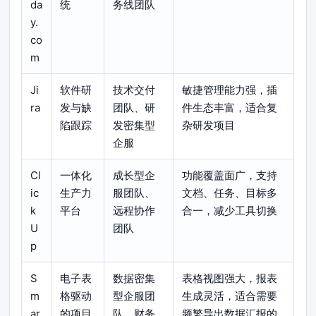
da
统
务线团队
y.
co
m
Ji
软件研
技术交付
敏捷管理能力强，插
ra
发与缺
团队、研
件生态丰富，适合复
陷跟踪
发密集型
杂研发项目
企服
Cl
一体化
成长型企
功能覆盖面广，支持
ic
生产力
服团队、
文档、任务、目标多
k
平台
远程协作
合一，减少工具切换
U
团队
p
S
电子表
数据密集
表格视图强大，报表
m
格驱动
型企服团
生成灵活，适合需要
ar
的项目
队、财务
频繁导出数据汇报的