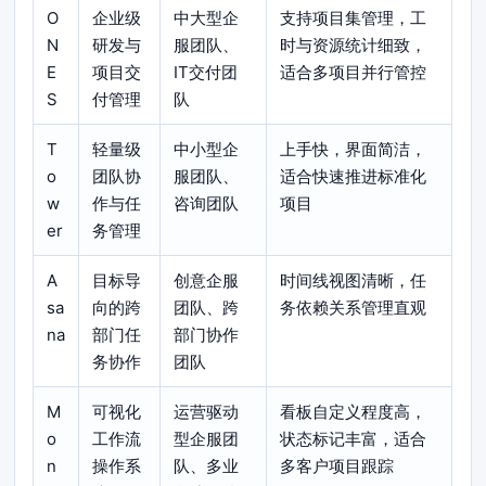
O
企业级
中大型企
支持项目集管理，工
N
研发与
服团队、
时与资源统计细致，
E
项目交
IT交付团
适合多项目并行管控
S
付管理
队
T
轻量级
中小型企
上手快，界面简洁，
o
团队协
服团队、
适合快速推进标准化
w
作与任
咨询团队
项目
er
务管理
A
目标导
创意企服
时间线视图清晰，任
sa
向的跨
团队、跨
务依赖关系管理直观
na
部门任
部门协作
务协作
团队
M
可视化
运营驱动
看板自定义程度高，
o
工作流
型企服团
状态标记丰富，适合
n
操作系
队、多业
多客户项目跟踪