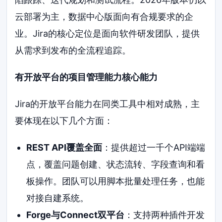
云部署为主，数据中心版面向有合规要求的企
业。Jira的核心定位是面向软件研发团队，提供
从需求到发布的全流程追踪。
有开放平台的项目管理能力核心能力
Jira的开放平台能力在同类工具中相对成熟，主
要体现在以下几个方面：
REST API覆盖全面
：提供超过一千个API端端
点，覆盖问题创建、状态流转、字段查询和看
板操作。团队可以用脚本批量处理任务，也能
对接自建系统。
Forge与Connect双平台
：支持两种插件开发