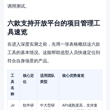
调用测试。
六款支持开放平台的项目管理工
具速览
在进入深度实测之前，先用一张表格概括这六款
工具的基本情况。这能帮助选型人员快速定位到
符合自身场景的产品。
工
核心定
适用团队
核心优势速览
具
位
类型
名
称
Jir
软件研
中大型研
API成熟度高，支持复