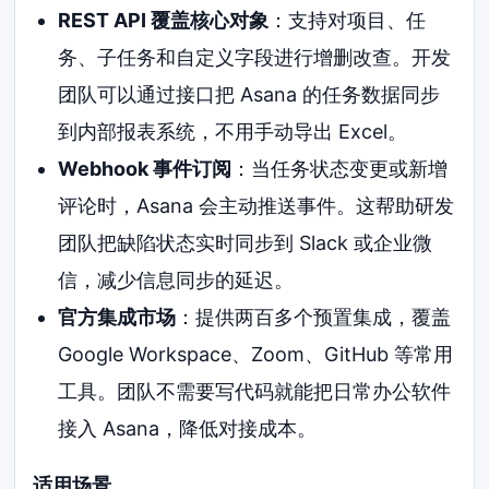
REST API 覆盖核心对象
：支持对项目、任
务、子任务和自定义字段进行增删改查。开发
团队可以通过接口把 Asana 的任务数据同步
到内部报表系统，不用手动导出 Excel。
Webhook 事件订阅
：当任务状态变更或新增
评论时，Asana 会主动推送事件。这帮助研发
团队把缺陷状态实时同步到 Slack 或企业微
信，减少信息同步的延迟。
官方集成市场
：提供两百多个预置集成，覆盖
Google Workspace、Zoom、GitHub 等常用
工具。团队不需要写代码就能把日常办公软件
接入 Asana，降低对接成本。
适用场景