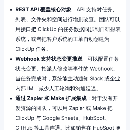
REST API 覆盖核心对象
：API 支持对任务、
列表、文件夹和空间进行增删改查。团队可以
用接口把 ClickUp 的任务数据同步到自研报表
系统，或者把客户系统的工单自动创建为
ClickUp 任务。
Webhook 支持状态变更推送
：可以配置任务
状态变更、指派人修改等事件的 Webhook。
当任务完成时，系统能主动通知 Slack 或企业
内部 IM，减少人工轮询和沟通延迟。
通过 Zapier 和 Make 扩展集成
：对于没有开
发资源的团队，可以用 Zapier 或 Make 把
ClickUp 与 Google Sheets、HubSpot、
GitHub 等工具连通。比如销售在 HubSpot 更