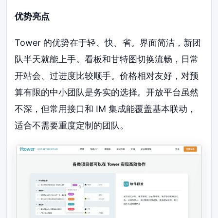
优势亮点
Tower 的优势在于轻、快、省。界面简洁，新团
队半天就能上手。看板和甘特图切换流畅，日常
开站会、过进度比较顺手。价格相对友好，对预
算有限的中小团队是务实的选择。开放平台虽然
不深，但常用接口和 IM 集成能覆盖基本联动，
适合不需要重度定制的团队。