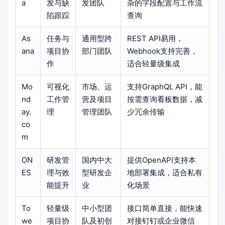
a
发与缺
发团队
杂的字段配置与工作流
陷跟踪
查询
As
任务与
通用型跨
REST API易用，
ana
项目协
部门团队
Webhook支持完善，
作
适合轻量级集成
Mo
可视化
市场、运
支持GraphQL API，能
nd
工作管
营及项目
按需查询看板数据，减
ay.
理
管理团队
少冗余传输
co
m
ON
研发管
国内中大
提供OpenAPI支持本
ES
理与效
型研发企
地部署集成，适合私有
能提升
业
化场景
To
轻量级
中小型团
接口简单直接，能快速
we
项目协
队及初创
对接钉钉或企业微信