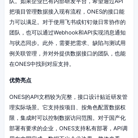
队。如果企业已有内部研发平台，希望通过API
把项目管理数据接入现有流程，ONES的接口能
力可以满足。对于使用飞书或钉钉做日常协作的
团队，也可以通过Webhook和API实现消息通知
与状态同步。此外，需要把需求、缺陷与测试用
例关联管理，并对外提供数据接口的团队，也能
在ONES中找到对应支持。
优势亮点
ONES的API文档较为完整，接口设计贴近研发管
理实际场景。它支持按项目、按角色配置数据权
限，集成时可以控制数据访问范围。对于国产化
部署有要求的企业，ONES支持私有部署，API调