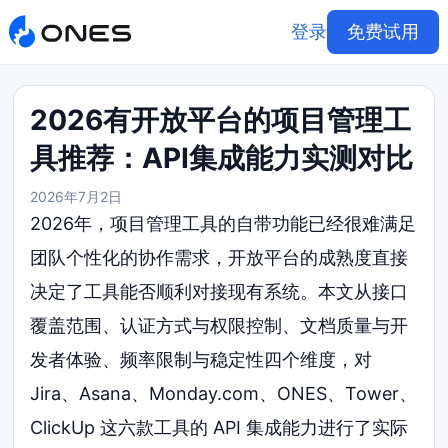
登录
免费试用
2026有开放平台的项目管理工
具推荐：API集成能力实测对比
2026年7月2日
2026年，项目管理工具的自带功能已经很难满足
团队个性化的协作需求，开放平台的成熟度直接
决定了工具能否顺利对接现有系统。本文从接口
覆盖范围、认证方式与权限控制、文档质量与开
发者体验、频率限制与稳定性四个维度，对
Jira、Asana、Monday.com、ONES、Tower、
ClickUp 这六款工具的 API 集成能力进行了实际