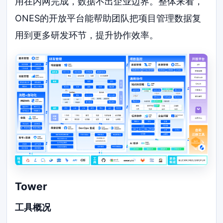
用在内网完成，数据不出企业边界。整体来看，
ONES的开放平台能帮助团队把项目管理数据复
用到更多研发环节，提升协作效率。
Tower
工具概况