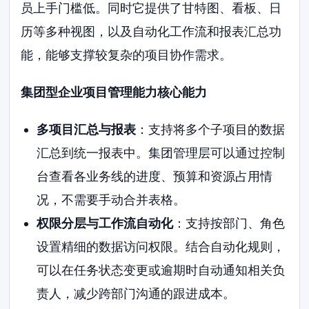
员上手门槛低。同时它提供了甘特图、看板、日
历等多种视图，以及自动化工作流和报表汇总功
能，能够支撑较复杂的项目协作需求。
集团型企业项目管理能力核心能力
多项目汇总与报表
：支持将多个子项目的数据
汇总到统一报表中。集团管理层可以通过控制
台查看各业务线的进度、预算和资源占用情
况，不需要手动合并表格。
权限分层与工作流自动化
：支持按部门、角色
设置精细的数据访问权限。结合自动化规则，
可以在任务状态变更或逾期时自动通知相关负
责人，减少跨部门沟通的跟进成本。