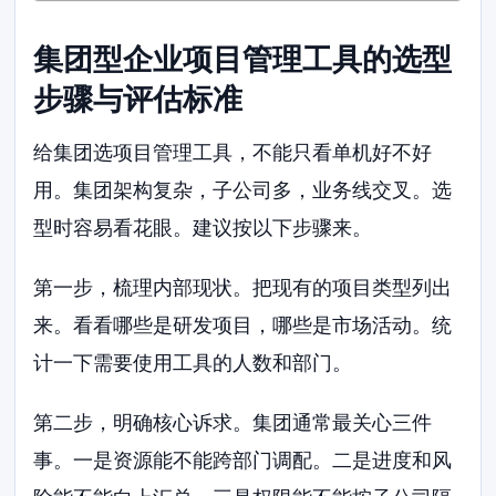
集团型企业项目管理工具的选型
步骤与评估标准
给集团选项目管理工具，不能只看单机好不好
用。集团架构复杂，子公司多，业务线交叉。选
型时容易看花眼。建议按以下步骤来。
第一步，梳理内部现状。把现有的项目类型列出
来。看看哪些是研发项目，哪些是市场活动。统
计一下需要使用工具的人数和部门。
第二步，明确核心诉求。集团通常最关心三件
事。一是资源能不能跨部门调配。二是进度和风