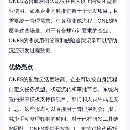
ONES适合研发团队规模在百人以上的集团型企
业使用。如果企业同时推进数十个研发项目，且
需要统一管理需求、任务和测试流程，ONES能
覆盖这些场景。对于有合规审计要求的企业，
ONES的测试用例管理和缺陷追踪记录可以帮助
沉淀研发过程数据。
优势亮点
ONES的配置灵活度较高。企业可以按自身流程
自定义任务类型、状态流转和审批节点。系统内
置的报表模板支持按项目、部门和人员生成进度
汇总。这些报表可以直接用于管理层例会汇报，
减少手动整理数据的时间。对于已有研发工具链
的团队，ONES提供开放接口，支持对接代码托