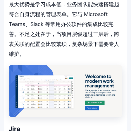
最大优势是学习成本低，业务团队能快速搭建起
符合自身流程的管理表单。它与 Microsoft
Teams、Slack 等常用办公软件的集成比较完
善。不足之处在于，当项目层级超过三层后，跨
表关联的配置会比较繁琐，复杂场景下需要专人
维护。
Jira