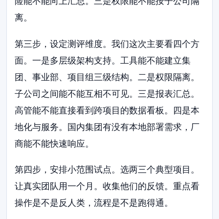
险能不能向上汇总。三是权限能不能按子公司隔
离。
第三步，设定测评维度。我们这次主要看四个方
面。一是多层级架构支持。工具能不能建立集
团、事业部、项目组三级结构。二是权限隔离。
子公司之间能不能互相不可见。三是报表汇总。
高管能不能直接看到跨项目的数据看板。四是本
地化与服务。国内集团有没有本地部署需求，厂
商能不能快速响应。
第四步，安排小范围试点。选两三个典型项目。
让真实团队用一个月。收集他们的反馈。重点看
操作是不是反人类，流程是不是跑得通。