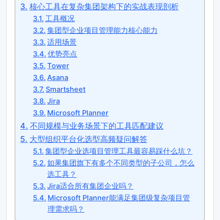
核心工具在复杂集团架构下的实战表现剖析
工具概况
集团型企业项目管理能力核心能力
适用场景
优势亮点
Tower
Asana
Smartsheet
Jira
Microsoft Planner
不同规模与业务场景下的工具匹配建议
大型组织平台化选型高频疑问解答
集团型企业选项目管理工具最容易踩什么坑？
如果集团旗下有多个不同类型的子公司，怎么
选工具？
Jira适合所有集团企业吗？
Microsoft Planner能满足集团级复杂项目管
理需求吗？