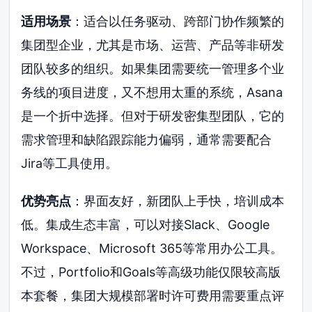
适用场景
：适合以任务驱动、跨部门协作频繁的
集团型企业，尤其是市场、运营、产品等非研发
团队较多的组织。如果集团需要统一管理多个业
务线的项目进度，又不想用太重的系统，Asana
是一个折中选择。但对于研发密集型团队，它的
需求管理和缺陷跟踪能力偏弱，通常需要配合
Jira等工具使用。
优势亮点
：界面友好，新团队上手快，培训成本
低。集成生态丰富，可以对接Slack、Google
Workspace、Microsoft 365等常用办公工具。
不过，Portfolio和Goals等高级功能仅限较高版
本套餐，集团大规模部署时许可费用需要重点评