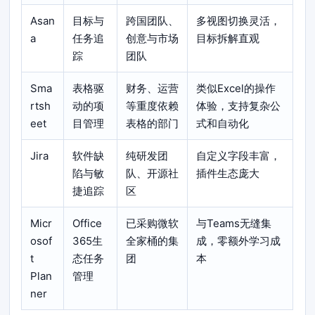
Asan
目标与
跨国团队、
多视图切换灵活，
a
任务追
创意与市场
目标拆解直观
踪
团队
Sma
表格驱
财务、运营
类似Excel的操作
rtsh
动的项
等重度依赖
体验，支持复杂公
eet
目管理
表格的部门
式和自动化
Jira
软件缺
纯研发团
自定义字段丰富，
陷与敏
队、开源社
插件生态庞大
捷追踪
区
Micr
Office
已采购微软
与Teams无缝集
osof
365生
全家桶的集
成，零额外学习成
t
态任务
团
本
Plan
管理
ner