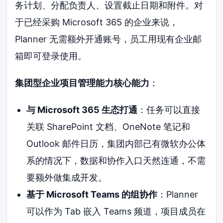
务计划、分配负责人、设置截止日期和附件。对
于已经采购 Microsoft 365 的企业来说，
Planner 无需额外开通账号，员工用现有企业邮
箱即可登录使用。
集团型企业项目管理能力核心能力
：
与 Microsoft 365 生态打通
：任务可以直接
关联 SharePoint 文档、OneNote 笔记和
Outlook 邮件日历，集团内部已有微软办公体
系的情况下，数据和协作入口天然连通，不需
要额外做集成开发。
基于 Microsoft Teams 的组协作
：Planner
可以作为 Tab 嵌入 Teams 频道，项目成员在