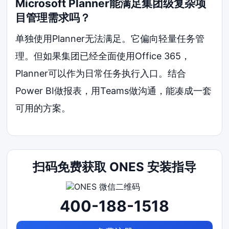
Microsoft Planner能满足集团级复杂项
目管理需求吗？
单独使用Planner无法满足。它偏向轻量任务管
理。但如果集团已经全面使用Office 365，
Planner可以作为日常任务执行入口。结合
Power BI做报表，用Teams做沟通，能凑成一套
可用的方案。
扫码免费获取 ONES 安装指导
400-188-1518