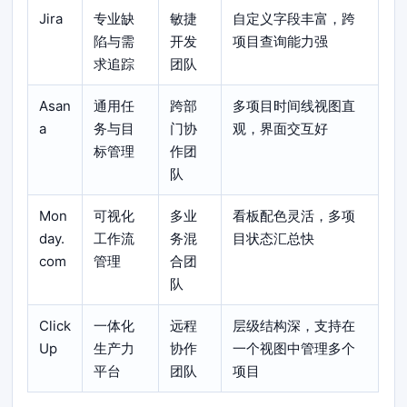
Jira
专业缺
敏捷
自定义字段丰富，跨
陷与需
开发
项目查询能力强
求追踪
团队
Asan
通用任
跨部
多项目时间线视图直
a
务与目
门协
观，界面交互好
标管理
作团
队
Mon
可视化
多业
看板配色灵活，多项
day.
工作流
务混
目状态汇总快
com
管理
合团
队
Click
一体化
远程
层级结构深，支持在
Up
生产力
协作
一个视图中管理多个
平台
团队
项目