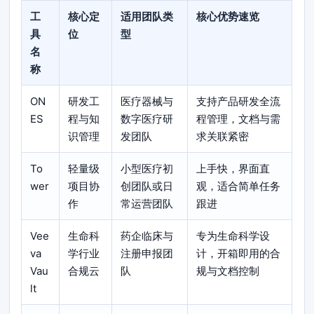
工
核心定
适用团队类
核心优势速览
具
位
型
名
称
ON
研发工
医疗器械与
支持产品研发全流
ES
程与知
数字医疗研
程管理，文档与需
识管理
发团队
求关联紧密
To
轻量级
小型医疗初
上手快，界面直
wer
项目协
创团队或日
观，适合简单任务
作
常运营团队
跟进
Vee
生命科
药企临床与
专为生命科学设
va
学行业
注册申报团
计，开箱即用的合
Vau
合规云
队
规与文档控制
lt