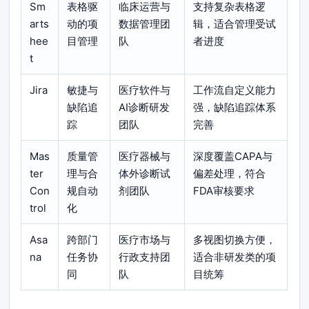
Sm
表格驱
临床运营与
支持复杂表格逻
arts
动的项
数据管理团
辑，适合管理受试
hee
目管理
队
者进度
t
Jira
敏捷与
医疗软件与
工作流自定义能力
缺陷追
AI诊断研发
强，缺陷追踪体系
踪
团队
完善
Mas
质量管
医疗器械与
深度覆盖CAPA与
ter
理与合
体外诊断试
偏差处理，符合
Con
规自动
剂团队
FDA审核要求
trol
化
Asa
跨部门
医疗市场与
多视图切换方便，
na
任务协
行政支持团
适合非研发类的项
同
队
目统筹