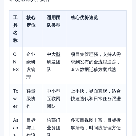
工
核心
适用团
核心优势速览
具
定位
队类型
名
称
O
企业
中大型
项目集管理强，支持从需
N
级研
研发团
求到发布的全流程追踪，
ES
发管
队
Jira 数据迁移方案成熟
理
To
轻量
中小型
上手快，界面直观，适合
w
级协
互联网
快速迭代和日常任务跟进
er
作
团队
As
目标
跨部门
多项目视图丰富，目标拆
an
与工
业务团
解清晰，时间线管理方便
a
作流
队