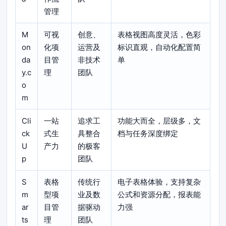
管理
M
可视
创意、
表格视图高度灵活，色彩
on
化项
运营及
标识直观，自动化配置简
da
目管
非技术
单
y.c
理
团队
o
m
Cli
一站
追求工
功能大而全，层级多，文
ck
式生
具整合
档与任务深度绑定
U
产力
的极客
p
团队
S
表格
传统行
电子表格体验，支持复杂
m
型项
业及数
公式和资源分配，报表能
ar
目管
据驱动
力强
ts
理
团队