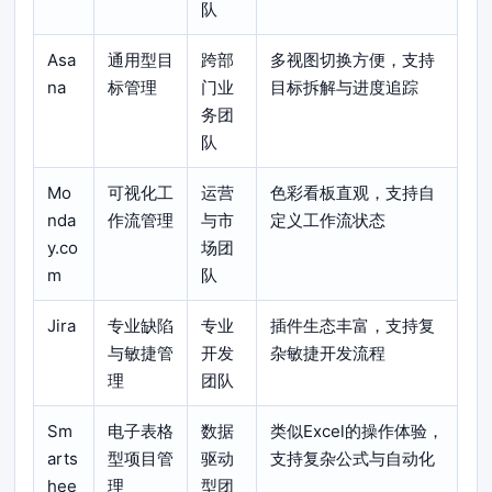
队
Asa
通用型目
跨部
多视图切换方便，支持
na
标管理
门业
目标拆解与进度追踪
务团
队
Mo
可视化工
运营
色彩看板直观，支持自
nda
作流管理
与市
定义工作流状态
y.co
场团
m
队
Jira
专业缺陷
专业
插件生态丰富，支持复
与敏捷管
开发
杂敏捷开发流程
理
团队
Sm
电子表格
数据
类似Excel的操作体验，
arts
型项目管
驱动
支持复杂公式与自动化
hee
理
型团