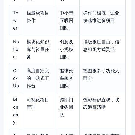
To
轻量级项目
中小型
操作门槛低，适合
w
协作
互联网
快速推进多项目
er
团队
No
模块化知识
创意及
排版极度自由，信
tio
库与轻量任
小规模
息组织方式灵活
n
务
团队
Cli
高度自定义
追求效
视图极多，功能大
ck
的一站式工
率极客
而全
Up
作台
团队
M
可视化项目
跨部门
色彩标识直观，状
on
管理
业务团
态追踪清晰
da
队
y