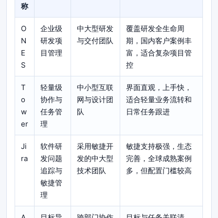
称
O
企业级
中大型研发
覆盖研发全生命周
N
研发项
与交付团队
期，国内客户案例丰
E
目管理
富，适合复杂项目管
S
控
T
轻量级
中小型互联
界面直观，上手快，
o
协作与
网与设计团
适合轻量业务流转和
w
任务管
队
日常任务跟进
er
理
Ji
软件研
采用敏捷开
敏捷支持极强，生态
ra
发问题
发的中大型
完善，全球成熟案例
追踪与
技术团队
多，但配置门槛较高
敏捷管
理
A
目标导
跨部门协作
目标与任务关联清