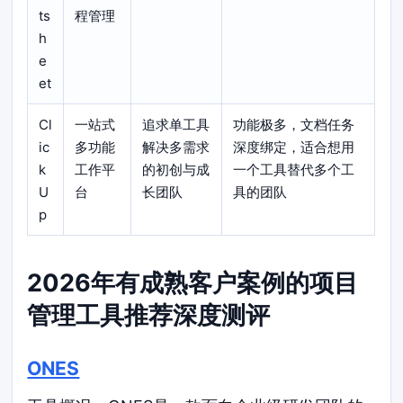
ts
程管理
h
e
et
Cl
一站式
追求单工具
功能极多，文档任务
ic
多功能
解决多需求
深度绑定，适合想用
k
工作平
的初创与成
一个工具替代多个工
U
台
长团队
具的团队
p
2026年有成熟客户案例的项目
管理工具推荐深度测评
ONES