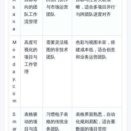
s
向的团
与市场运营
晰，适合多项目并行
a
队工作
团队
与跨团队进度对齐
n
流管理
a
M
高度可
需要灵活视
色彩与视图丰富，搭
o
视化的
图的非技术
建成本低，适合创意
n
项目与
团队
和业务运营团队
d
工作管
a
理
y.
c
o
m
S
表格驱
习惯电子表
表格界面熟悉，自动
m
动的项
格的传统业
化规则易配，适合重
ar
目与流
务团队
数据的项目管控