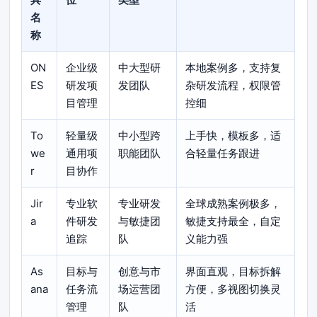
名
称
ON
企业级
中大型研
本地案例多，支持复
ES
研发项
发团队
杂研发流程，权限管
目管理
控细
To
轻量级
中小型跨
上手快，模板多，适
we
通用项
职能团队
合轻量任务跟进
r
目协作
Jir
专业软
专业研发
全球成熟案例极多，
a
件研发
与敏捷团
敏捷支持最全，自定
追踪
队
义能力强
As
目标与
创意与市
界面直观，目标拆解
ana
任务流
场运营团
方便，多视图切换灵
管理
队
活