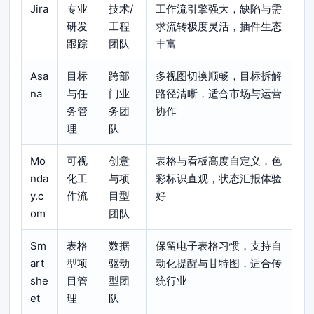
Jira
专业
技术/
工作流引擎强大，缺陷与需
研发
工程
求流转极度灵活，插件生态
跟踪
团队
丰富
Asa
目标
跨部
多视图切换顺畅，目标拆解
na
与任
门业
路径清晰，适合市场与运营
务管
务团
协作
理
队
Mo
可视
创意
表格与看板高度自定义，色
nda
化工
与项
彩标识直观，状态汇报体验
y.c
作流
目型
好
om
团队
Sm
表格
数据
保留电子表格习惯，支持自
art
型项
驱动
动化提醒与甘特图，适合传
she
目管
型团
统行业
et
理
队