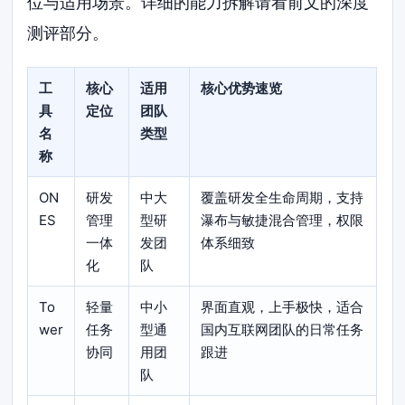
位与适用场景。详细的能力拆解请看前文的深度
测评部分。
工
核心
适用
核心优势速览
具
定位
团队
名
类型
称
ON
研发
中大
覆盖研发全生命周期，支持
ES
管理
型研
瀑布与敏捷混合管理，权限
一体
发团
体系细致
化
队
To
轻量
中小
界面直观，上手极快，适合
wer
任务
型通
国内互联网团队的日常任务
协同
用团
跟进
队