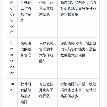
M
可视化
创意、运
高度自定义视图，色彩
on
工作流
营及非技
标识直观，支持多种业
da
操作系
术团队
务场景复用
y.
统
co
m
S
表格驱
依赖表格
保留表格习惯，增加自
m
动的项
管理的中
动化与协作能力，适合
ar
目管理
大型传统
数据量大的项目
ts
团队
he
et
Jir
软件研
专业敏捷
缺陷追踪能力强，敏捷
a
发缺陷
开发与工
插件生态丰富，全球成
与事务
程团队
熟案例极多
追踪