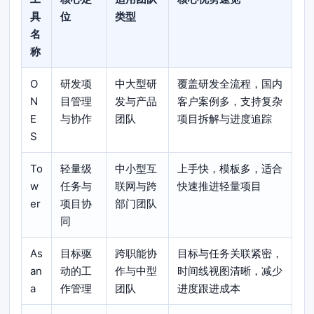
具
位
类型
名
称
O
研发项
中大型研
覆盖研发全流程，国内
N
目管理
发与产品
客户案例多，支持复杂
E
与协作
团队
项目拆解与进度追踪
S
To
轻量级
中小型互
上手快，模板多，适合
w
任务与
联网与跨
快速推进轻量项目
er
项目协
部门团队
同
As
目标驱
跨职能协
目标与任务关联紧密，
an
动的工
作与中型
时间线视图清晰，减少
a
作管理
团队
进度跟进成本