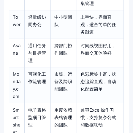
集管理
To
轻量级协
中小型团
上手快，界面直
wer
同办公
队
观，适合简单的任
务跟进
Asa
通用任务
跨部门协
时间线视图好用，
na
与目标管
作团队
界面交互体验好
理
Mo
可视化工
市场、运
色彩标签丰富，状
nda
作流管理
营及跨职
态追踪直观，自动
y.c
能团队
化配置简单
om
Sm
电子表格
重度依赖
兼容Excel操作习
art
型项目管
表格管理
惯，支持复杂公式
she
理
的团队
和数据联动
et